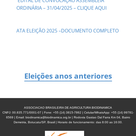
EDITAL DE CONVOCAÇÃO ASSEMBLÉIA
ORDINÁRIA – 31/04/2025 – CLIQUE AQUI
ATA ELEIÇÃO 2025 –DOCUMENTO COMPLETO
Eleições anos anteriores
ASSOCIACAO BRASILEIRA DE AGRICULTURA BIODINAMICA
CNPJ: 00.835.771/0001-07 | Fone: +55 (14) 3815-7862 | Celular/WhatsApp: +55 (14) 99781-
6569 | Email: biodinamica@biodinamica.org.br | Rodovia Gastao Dal Farra Km 04, Bairro
Demetria, Botucatu/SP, Brasil | Horario de funcionamento: das 8:00 as 16:00.