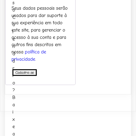
s
Seus dados pessoais serão
o
usados ​​para dar suporte à
C
sua experiência em todo
a
este site, para gerenciar o
l
acesso à sua conta e para
e
outros fins descritos em
n
nossa
política de
d
privacidade
.
á
r
Cadastre-se
i
o
?
B
a
i
x
e
a