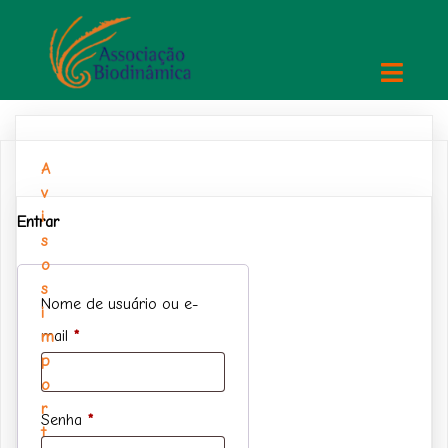
A
v
i
Entrar
s
o
s
Nome de usuário ou e-
i
Obrigatório
mail
*
m
p
o
r
Obrigatório
Senha
*
t