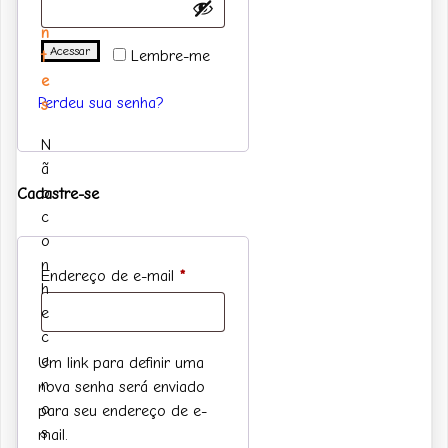
a
n
Acessar
Lembre-me
t
e
Perdeu sua senha?
s
N
ã
o
Cadastre-se
c
o
n
Obrigatório
Endereço de e-mail
*
h
e
c
e
Um link para definir uma
n
nova senha será enviado
o
para seu endereço de e-
s
mail.