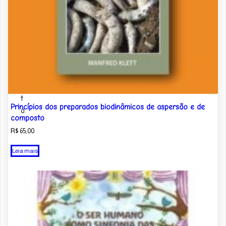
M
i
n
h
a
C
o
n
t
Princípios dos preparados biodinâmicos de aspersão e de
a
composto
R$
65,00
Leia mais