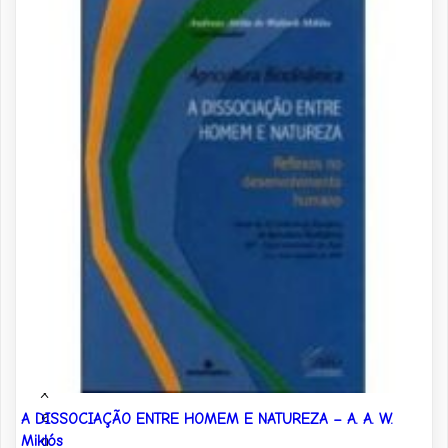
s
o
C
a
l
e
n
d
á
r
i
o
?
B
a
i
x
e
A DISSOCIAÇÃO ENTRE HOMEM E NATUREZA – A. A. W.
a
Miklós