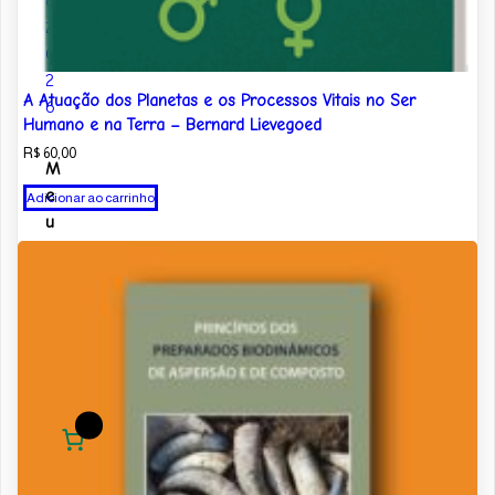
o
2
0
2
A Atuação dos Planetas e os Processos Vitais no Ser
6
Humano e na Terra – Bernard Lievegoed
R$
60,00
M
e
Adicionar ao carrinho
u
C
a
rr
in
h
o
0