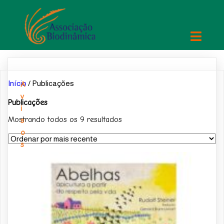
Início
/ Publicações
A
v
Publicações
i
Classificado
Mostrando todos os 9 resultados
s
por
o
mais
s
recente
i
m
p
o
r
t