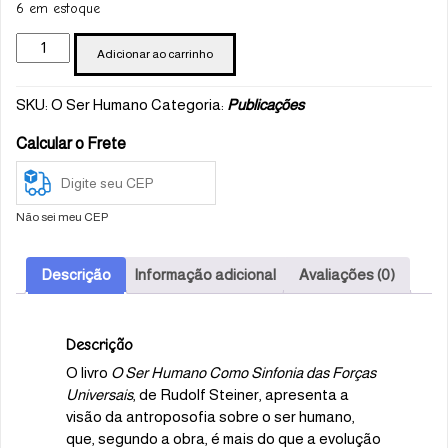
6 em estoque
O
Adicionar ao carrinho
Ser
Humano
SKU:
O Ser Humano
Categoria:
Publicações
Como
Sinfonia
Calcular o Frete
Das
Forcas
Universais
quantidade
Não sei meu CEP
Descrição
Informação adicional
Avaliações (0)
Descrição
O livro
O Ser Humano Como Sinfonia das Forças
Universais
, de Rudolf Steiner, apresenta a
visão da antroposofia sobre o ser humano,
que, segundo a obra, é mais do que a evolução