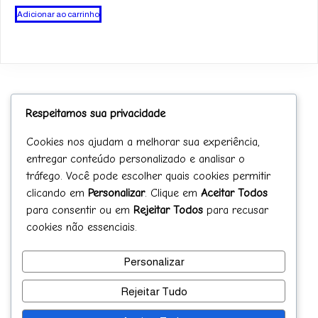
Adicionar ao carrinho
Respeitamos sua privacidade
Cookies nos ajudam a melhorar sua experiência,
entregar conteúdo personalizado e analisar o
tráfego. Você pode escolher quais cookies permitir
clicando em
Personalizar
. Clique em
Aceitar Todos
para consentir ou em
Rejeitar Todos
para recusar
Receba nossas novidades!!
cookies não essenciais.
Send
Personalizar
Rejeitar Tudo
© 2025 ABD- Associação Brasileira de